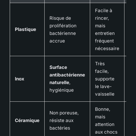
Facile à
Risque de
rincer,
1 à
prolifération
mais
(s
Plastique
bactérienne
entretien
ava
accrue
fréquent
ca
nécessaire
Très
Surface
facile,
antibactérienne
5 a
Inox
supporte
naturelle
,
pl
le lave-
hygiénique
vaisselle
Bonne,
Non poreuse,
mais
Céramique
résiste aux
4 à
attention
bactéries
aux chocs